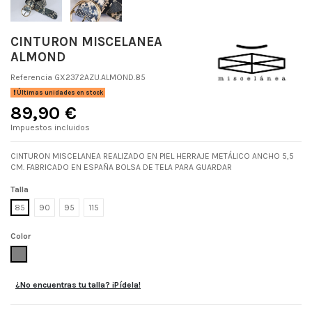
CINTURON MISCELANEA
ALMOND
Referencia
GX2372AZU.ALMOND.85
Últimas unidades en stock
89,90 €
Impuestos incluidos
CINTURON MISCELANEA REALIZADO EN PIEL HERRAJE METÁLICO ANCHO 5,5
CM. FABRICADO EN ESPAÑA BOLSA DE TELA PARA GUARDAR
Talla
85
90
95
115
Color
ALMOND
¿No encuentras tu talla? ¡Pídela!