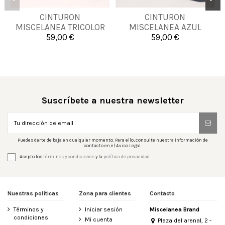
CINTURON
CINTURON
80
90
95
80
90
MISCELANEA TRICOLOR
MISCELANEA AZUL
PERLA
59,00 €
59,00 €


Añadir al carrito
Añadir al carrito
Suscríbete a nuestra newsletter
Puedes darte de baja en cualquier momento. Para ello, consulte nuestra información de
contacto en el Aviso Legal.
Acepto los
términos y condiciones
y la
política de privacidad
Nuestras políticas
Zona para clientes
Contacto
Términos y
Iniciar sesión
Miscelanea Brand
condiciones
Mi cuenta
Plaza del arenal, 2 -