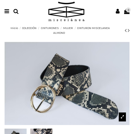
0
Inicio
COLECCIÓN
CINTURONES
MUJER
CINTURON MISCELANEA
ALMOND