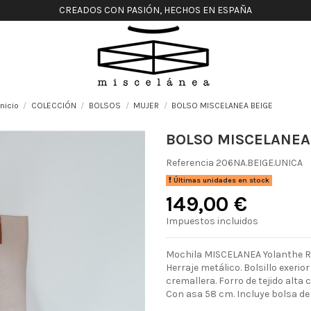
CREADOS CON PASIÓN, HECHOS EN ESPAÑA
Inicio
COLECCIÓN
BOLSOS
MUJER
BOLSO MISCELANEA BEIGE
BOLSO MISCELANEA
Referencia
206NA.BEIGE.UNICA
Últimas unidades en stock
149,00 €
Impuestos incluidos
Mochila MISCELANEA Yolanthe Rea
Herraje metálico. Bolsillo exerio
cremallera. Forro de tejido alta 
Con asa 58 cm. Incluye bolsa de