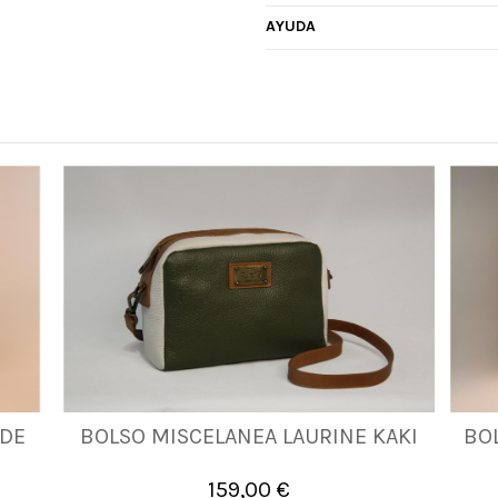
AYUDA
RDE
BOLSO MISCELANEA LAURINE KAKI
BO
UNICA
159,00 €

Añadir al carrito