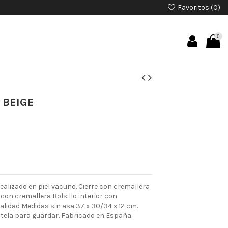
Favoritos (
0
)
0
 BEIGE
lizado en piel vacuno. Cierre con cremallera
r con cremallera Bolsillo interior con
calidad Medidas sin asa 37 x 30/34 x 12 cm.
 tela para guardar. Fabricado en España.