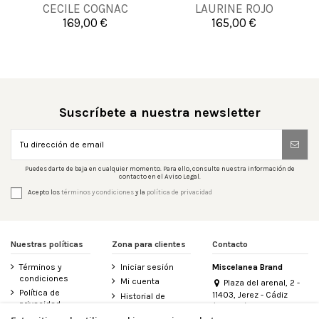
CECILE COGNAC
LAURINE ROJO
169,00 €
165,00 €


Añadir al carrito
Añadir al carrito
Suscríbete a nuestra newsletter
Puedes darte de baja en cualquier momento. Para ello, consulte nuestra información de
contacto en el Aviso Legal.
Acepto los
términos y condiciones
y la
política de privacidad
Nuestras políticas
Zona para clientes
Contacto
Términos y
Iniciar sesión
Miscelanea Brand
condiciones
Mi cuenta
Plaza del arenal, 2 -
Política de
11403, Jerez - Cádiz
Historial de
privacidad
(España)
pedidos
956 155 340