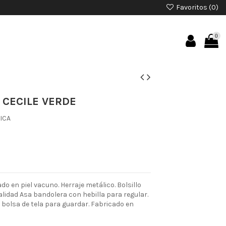
Favoritos (
0
)
0
 CECILE VERDE
ICA
o en piel vacuno. Herraje metálico. Bolsillo
 calidad Asa bandolera con hebilla para regular.
e bolsa de tela para guardar. Fabricado en