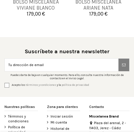
BOLSO MISCELANEA
BOLSO MISCELANEA
UNICA
UNICA
VIVIANE BLANCO
ARIANE NATA
179,00 €
179,00 €


Añadir al carrito
Añadir al carrito
Suscríbete a nuestra newsletter
Puedes darte de baja en cualquier momento. Para ello, consulte nuestra información de
contacto en el Aviso Legal.
Acepto los
términos y condiciones
y la
política de privacidad
Nuestras políticas
Zona para clientes
Contacto
Términos y
Iniciar sesión
Miscelanea Brand
condiciones
Mi cuenta
Plaza del arenal, 2 -
Política de
11403, Jerez - Cádiz
Historial de
privacidad
(España)
pedidos