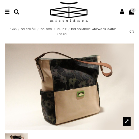
0
Inicio
COLECCIÓN
BOLSOS
MUJER
BOLSO MISCELANEA GERMAINE
NEGRO