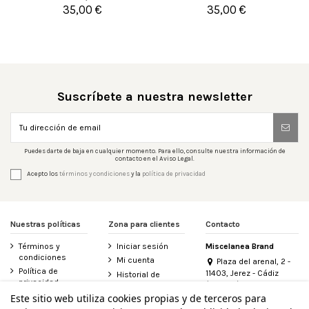
35,00 €
35,00 €


Añadir al carrito
Añadir al carrito
Suscríbete a nuestra newsletter
Puedes darte de baja en cualquier momento. Para ello, consulte nuestra información de
contacto en el Aviso Legal.
Acepto los
términos y condiciones
y la
política de privacidad
Nuestras políticas
Zona para clientes
Contacto
Términos y
Iniciar sesión
Miscelanea Brand
condiciones
Mi cuenta
Plaza del arenal, 2 -
Política de
11403, Jerez - Cádiz
Historial de
privacidad
(España)
pedidos
956 155 340
Este sitio web utiliza cookies propias y de terceros para
Aviso legal
Contacte con