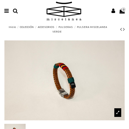
0
Inicio
COLECCIÓN
ACCESORIOS
PULSERAS
PULSERA MISCELANEA
VERDE