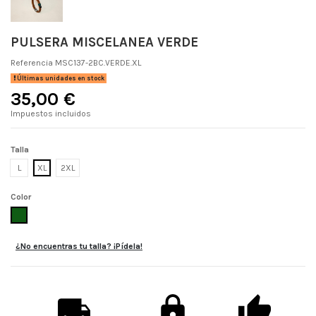
PULSERA MISCELANEA VERDE
Referencia
MSC137-2BC.VERDE.XL
Últimas unidades en stock
35,00 €
Impuestos incluidos
Talla
L
XL
2XL
Color
VERDE
¿No encuentras tu talla? ¡Pídela!