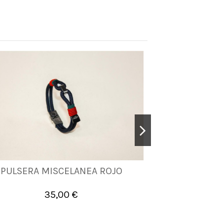
PULSERA MISCELANEA ROJO
PULSERA M
M
L
XL
M
35,00 €


Añadir al carrito
A