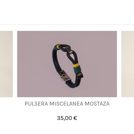
PULSERA MISCELANEA MOSTAZA
L
35,00 €

Añadir al carrito