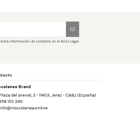
estra información de contacto en el Aviso Legal.
ntacto
scelanea Brand
Plaza del arenal, 2 - 11403, Jerez - Cádiz (España)
956 155 340
info@miscelanea.online