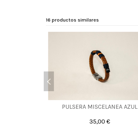
16 productos similares
PULSERA MISCELANEA AZUL
XL
2XL
35,00 €

Añadir al carrito