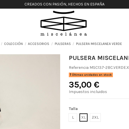
CREADOS CON PASIÓN, HECHOS EN ESPAÑA
COLECCIÓN
ACCESORIOS
PULSERAS
PULSERA MISCELANEA VERDE
PULSERA MISCELAN
Referencia
MSC137-2BC.VERDE.X
Últimas unidades en stock
35,00 €
Impuestos incluidos
Talla
L
XL
2XL