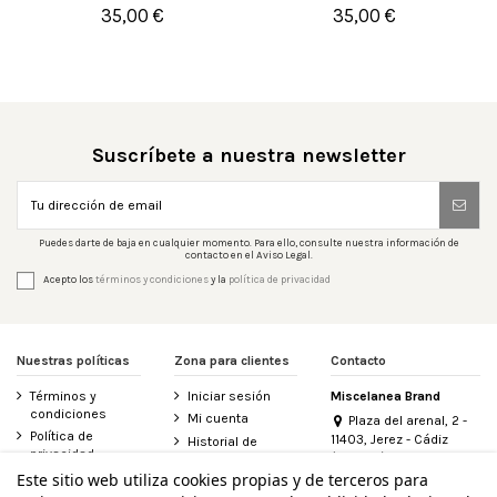
35,00 €
35,00 €


Añadir al carrito
Añadir al carrito
Suscríbete a nuestra newsletter
Puedes darte de baja en cualquier momento. Para ello, consulte nuestra información de
contacto en el Aviso Legal.
Acepto los
términos y condiciones
y la
política de privacidad
Nuestras políticas
Zona para clientes
Contacto
Términos y
Iniciar sesión
Miscelanea Brand
condiciones
Mi cuenta
Plaza del arenal, 2 -
Política de
11403, Jerez - Cádiz
Historial de
privacidad
(España)
pedidos
956 155 340
Este sitio web utiliza cookies propias y de terceros para
Aviso legal
Contacte con