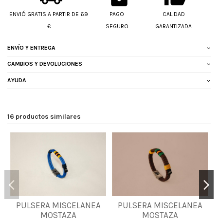
ENVIÓ GRATIS A PARTIR DE 69
PAGO
CALIDAD
€
SEGURO
GARANTIZADA
ENVÍO Y ENTREGA
CAMBIOS Y DEVOLUCIONES
AYUDA
16 productos similares
PULSERA MISCELANEA
PULSERA MISCELANEA
M
L
XL
L
XL
2XL
MOSTAZA
MOSTAZA