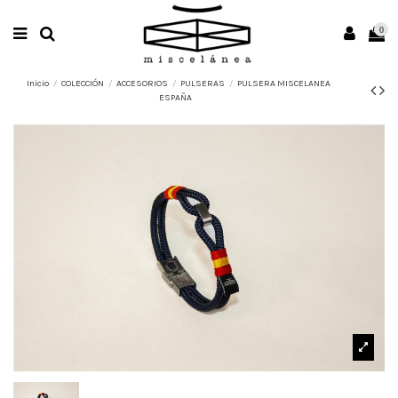
0
Inicio
COLECCIÓN
ACCESORIOS
PULSERAS
PULSERA MISCELANEA
ESPAÑA