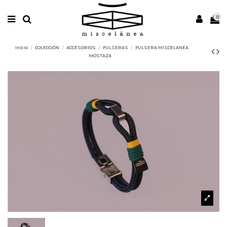
0
Inicio
COLECCIÓN
ACCESORIOS
PULSERAS
PULSERA MISCELANEA
MOSTAZA