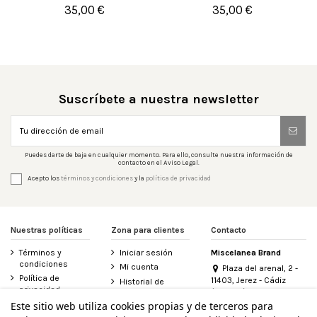
35,00 €
35,00 €


Añadir al carrito
Añadir al carrito
Suscríbete a nuestra newsletter
Puedes darte de baja en cualquier momento. Para ello, consulte nuestra información de
contacto en el Aviso Legal.
Acepto los
términos y condiciones
y la
política de privacidad
Nuestras políticas
Zona para clientes
Contacto
Términos y
Iniciar sesión
Miscelanea Brand
condiciones
Mi cuenta
Plaza del arenal, 2 -
Política de
11403, Jerez - Cádiz
Historial de
privacidad
(España)
pedidos
956 155 340
Este sitio web utiliza cookies propias y de terceros para
Aviso legal
Contacte con