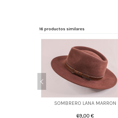
16 productos similares
SOMBRERO LANA MARRON
56
57
58
59
60
61
69,00 €

Añadir al carrito