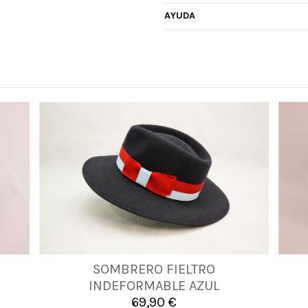
AYUDA
SOMBRERO FIELTRO
57
59
INDEFORMABLE AZUL
69,90 €

Añadir al carrito