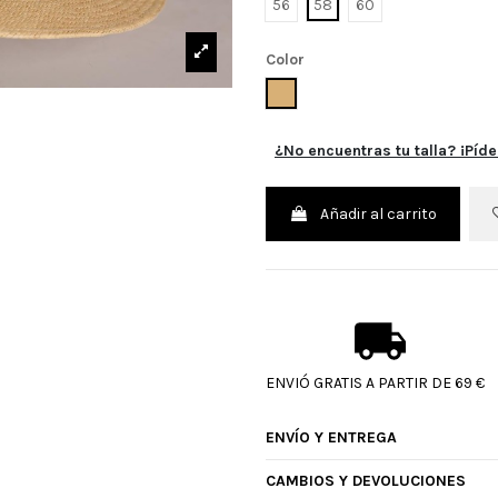
56
58
60
Color
NATURAL
¿No encuentras tu talla? ¡Píde
Añadir al carrito
ENVIÓ GRATIS A PARTIR DE 69 €
ENVÍO Y ENTREGA
CAMBIOS Y DEVOLUCIONES