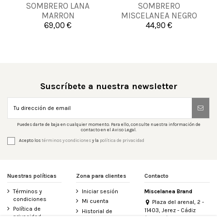
56
57
58
59
SOMBRERO LANA
SOMBRERO
AJUST
MARRON
MISCELANEA NEGRO
60
61
69,00 €
44,90 €

Añadir al carrito

Añadir al carrito
Suscríbete a nuestra newsletter
Puedes darte de baja en cualquier momento. Para ello, consulte nuestra información de
contacto en el Aviso Legal.
Acepto los
términos y condiciones
y la
política de privacidad
Nuestras políticas
Zona para clientes
Contacto
Términos y
Iniciar sesión
Miscelanea Brand
condiciones
Mi cuenta
Plaza del arenal, 2 -
Política de
11403, Jerez - Cádiz
Historial de
privacidad