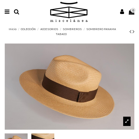
0
Inicio
COLECCIÓN
ACCESORIOS
SOMBREROS
SOMBRERO PANAMA
TABACO