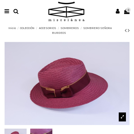
0
Inicio
COLECCIÓN
ACCESORIOS
SOMBREROS
SOMBRERO SEÑORA
BURDEOS