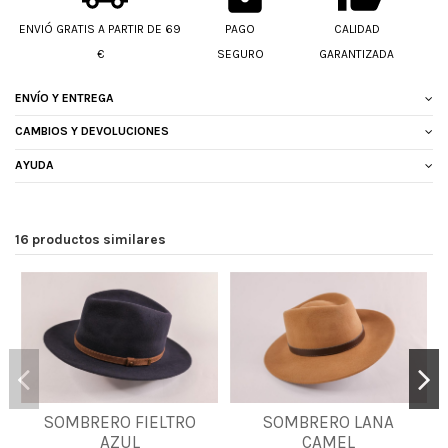
ENVIÓ GRATIS A PARTIR DE 69
PAGO
CALIDAD
€
SEGURO
GARANTIZADA
ENVÍO Y ENTREGA
CAMBIOS Y DEVOLUCIONES
AYUDA
16 productos similares
55
56
57
58
SOMBRERO FIELTRO
SOMBRERO LANA
57
58
59
61
AZUL
CAMEL
59
60
61