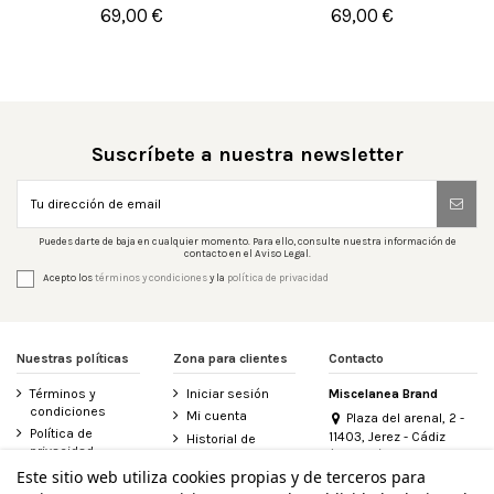
69,00 €
69,00 €

Añadir al carrito

Añadir al carrito
Suscríbete a nuestra newsletter
Puedes darte de baja en cualquier momento. Para ello, consulte nuestra información de
contacto en el Aviso Legal.
Acepto los
términos y condiciones
y la
política de privacidad
Nuestras políticas
Zona para clientes
Contacto
Términos y
Iniciar sesión
Miscelanea Brand
condiciones
Mi cuenta
Plaza del arenal, 2 -
Política de
11403, Jerez - Cádiz
Historial de
privacidad
(España)
pedidos
956 155 340
Este sitio web utiliza cookies propias y de terceros para
Aviso legal
Contacte con