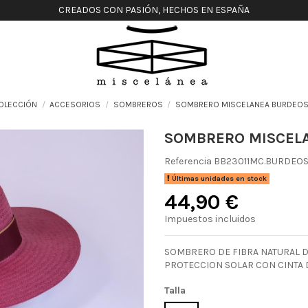
CREADOS CON PASIÓN, HECHOS EN ESPAÑA
OLECCIÓN
ACCESORIOS
SOMBREROS
SOMBRERO MISCELANEA BURDEO
SOMBRERO MISCEL
Referencia
BB23011MC.BURDEOS
Últimas unidades en stock
44,90 €
Impuestos incluidos
SOMBRERO DE FIBRA NATURAL DE
PROTECCION SOLAR CON CINTA 
Talla