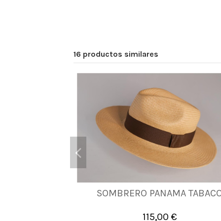
16 productos similares
SOMBRERO PANAMA TABAC
56
58
60
115,00 €

Añadir al carrito