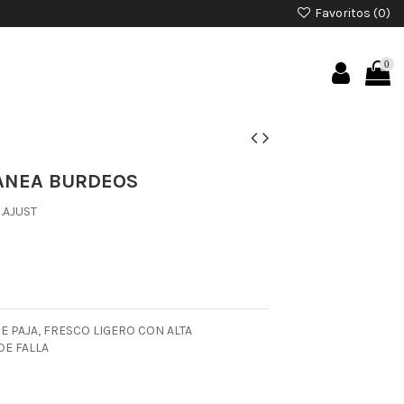
Favoritos (
0
)
0
S
ANEA BURDEOS
.AJUST
 PAJA, FRESCO LIGERO CON ALTA
DE FALLA