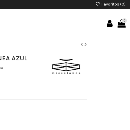
Favoritos (
0
)
0
NEA AZUL
CA