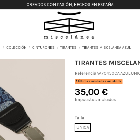
CREADOS CON PASIÓN, HECHOS EN ESPAÑA
o
COLECCIÓN
CINTURONES
TIRANTES
TIRANTES MISCELANEA AZUL
TIRANTES MISCELA
Referencia
W70450CA.AZUL.UNI
Últimas unidades en stock
35,00 €
Impuestos incluidos
Talla
UNICA