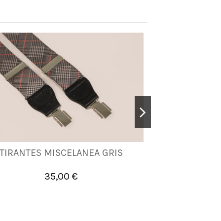
TIRANTES MISCELANEA GRIS
TIRANTE
UNICA
35,00 €


Añadir al carrito
A