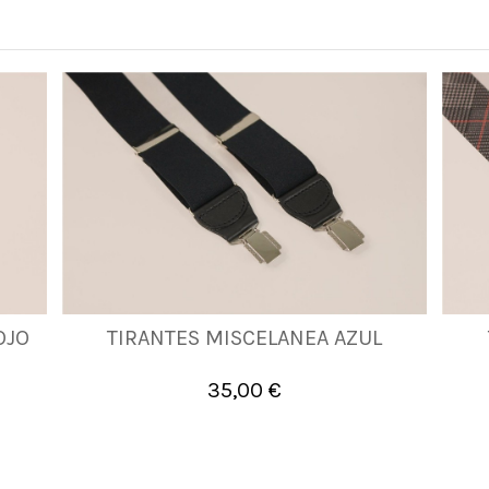
OJO
TIRANTES MISCELANEA AZUL
UNICA
35,00 €

Añadir al carrito