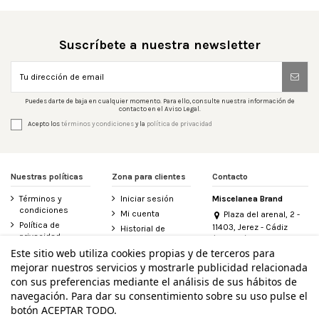
Suscríbete a nuestra newsletter
Puedes darte de baja en cualquier momento. Para ello, consulte nuestra información de
contacto en el Aviso Legal.
Acepto los
términos y condiciones
y la
política de privacidad
Nuestras políticas
Zona para clientes
Contacto
Términos y
Iniciar sesión
Miscelanea Brand
condiciones
Mi cuenta
Plaza del arenal, 2 -
Política de
11403, Jerez - Cádiz
Historial de
privacidad
(España)
pedidos
956 155 340
Este sitio web utiliza cookies propias y de terceros para
Aviso legal
Contacte con
mejorar nuestros servicios y mostrarle publicidad relacionada
Política de
nosotros
info@miscelanea.online
cookies
con sus preferencias mediante el análisis de sus hábitos de
Derecho de
Accesibilidad
desistimiento
navegación. Para dar su consentimiento sobre su uso pulse el
botón ACEPTAR TODO.