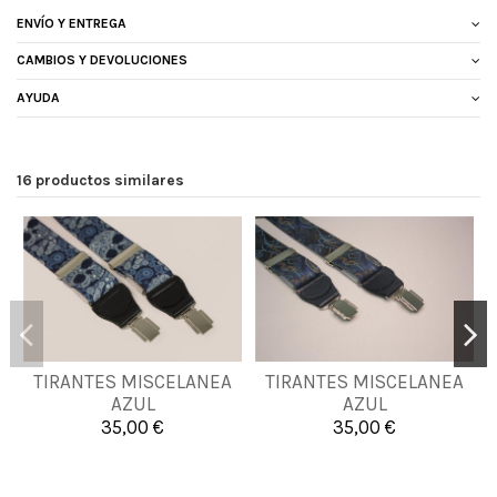
ENVÍO Y ENTREGA
CAMBIOS Y DEVOLUCIONES
AYUDA
16 productos similares
TIRANTES MISCELANEA
TIRANTES MISCELANEA
UNICA
UNICA
AZUL
AZUL
35,00 €
35,00 €


Añadir al carrito
Añadir al carrito