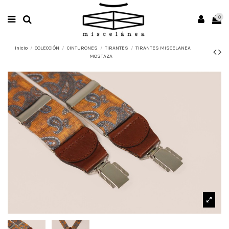
0
Inicio
COLECCIÓN
CINTURONES
TIRANTES
TIRANTES MISCELANEA
MOSTAZA