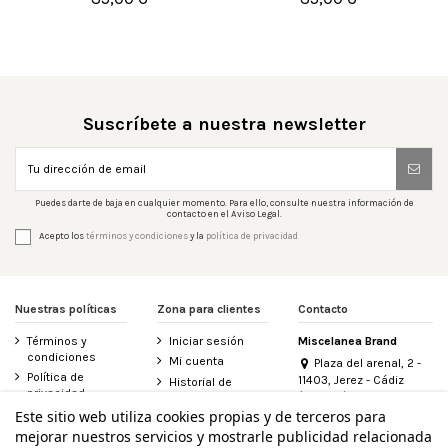


Añadir al carrito
Añadir al carrito
Suscríbete a nuestra newsletter
Puedes darte de baja en cualquier momento. Para ello, consulte nuestra información de
contacto en el Aviso Legal.
Acepto los
términos y condiciones
y la
política de privacidad
Nuestras políticas
Zona para clientes
Contacto
Términos y
Iniciar sesión
Miscelanea Brand
condiciones
Mi cuenta
Plaza del arenal, 2 -
Política de
11403, Jerez - Cádiz
Historial de
privacidad
(España)
pedidos
956 155 340
Este sitio web utiliza cookies propias y de terceros para
Aviso legal
Contacte con
mejorar nuestros servicios y mostrarle publicidad relacionada
Política de
nosotros
info@miscelanea.online