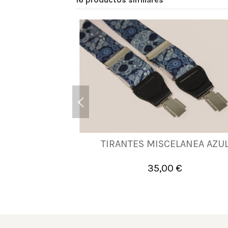
TIRANTES MISCELANEA AZU
UNICA
35,00 €

Añadir al carrito