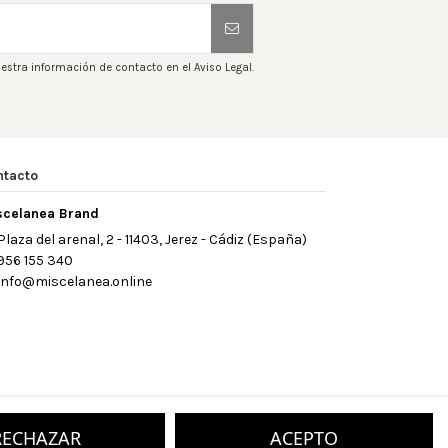
estra información de contacto en el Aviso Legal.
ntacto
scelanea Brand
Plaza del arenal, 2 - 11403, Jerez - Cádiz (España)
956 155 340
info@miscelanea.online
RECHAZAR
ACEPTO