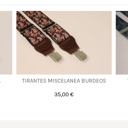
L
TIRANTES MISCELANEA BURDEOS
UNICA
35,00 €

Añadir al carrito