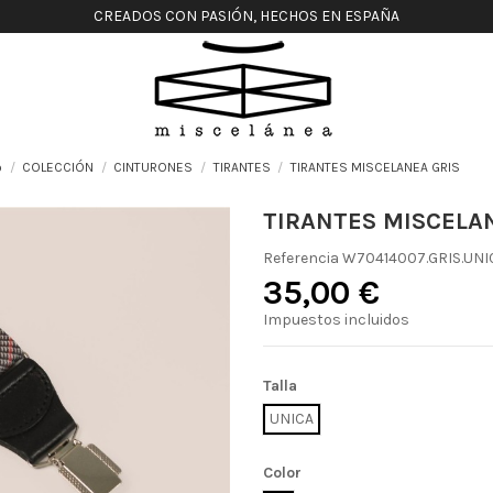
CREADOS CON PASIÓN, HECHOS EN ESPAÑA
o
COLECCIÓN
CINTURONES
TIRANTES
TIRANTES MISCELANEA GRIS
TIRANTES MISCELA
Referencia
W70414007.GRIS.UNI
35,00 €
Impuestos incluidos
Talla
UNICA
Color