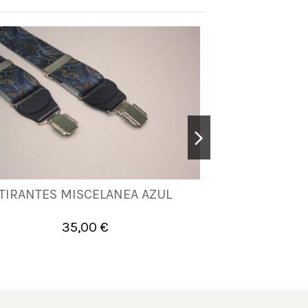
TIRANTES MISCELANEA AZUL
TIRANTES MIS
UNICA
35,00 €


Añadir al carrito
A