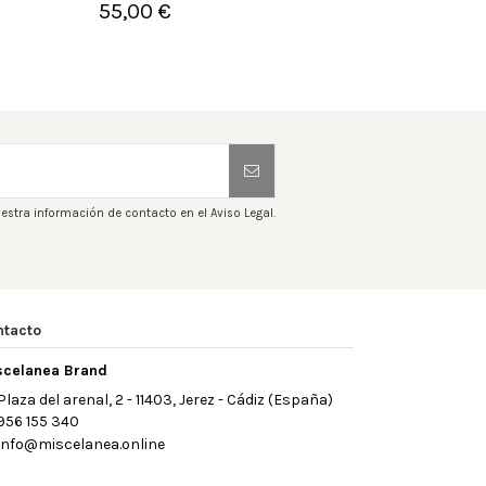
55,00 €


Añadir al carrito
A
estra información de contacto en el Aviso Legal.
ntacto
scelanea Brand
Plaza del arenal, 2 - 11403, Jerez - Cádiz (España)
956 155 340
info@miscelanea.online