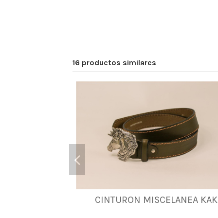
16 productos similares
CINTURON MISCELANEA KAK
85
90
95
105
115