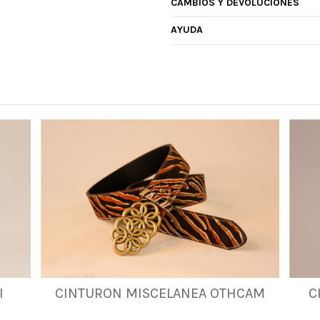
CAMBIOS Y DEVOLUCIONES
AYUDA
I
CINTURON MISCELANEA OTHCAM
C
85
90
95
105
115