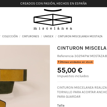
CREADOS CON PASIÓN, HECHOS EN ESPAÑA
COLECCIÓN
CINTURONES
UNISEX
CINTURON MISCELANEA MOSTAZA
CINTURON MISCEL
Referencia
302114PW.MOSTAZA.
Últimas unidades en stock
55,00 €
Impuestos incluidos
CINTURON MISCELANEA REALIZA
TORNILLO PARA ACORTAR ANCHO 
PARA GUARDAR
Talla