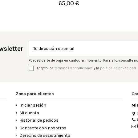
65,00 €

Añadir al carrito
wsletter
Puedes darte de baja en cualquier momento. Para ello, consulte nu
Acepto los
términos y condiciones
y la
política de privacidad
Zona para clientes
Co
Iniciar sesión
Mi
Mi cuenta
Historial de pedidos
Contacte con nosotros
Derecho de desistimiento