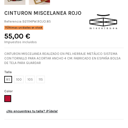
CINTURON MISCELANEA ROJO
Referencia
921114PW.ROJO.85
Últimas unidades en stock
55,00 €
Impuestos incluidos
CINTURON MISCELANEA REALIZADO EN PIEL HERRAJE METÁLICO SISTEMA
CON TORNILLO PARA ACORTAR ANCHO 4 CM. FABRICADO EN ESPAÑA BOLSA
DE TELA PARA GUARDAR
Talla
85
100
105
115
Color
ROJO
¿No encuentras tu talla? ¡Pídela!