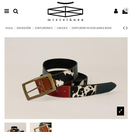
0
Inicio
COLECCIÓN
CINTURONES
UNISEX
CINTURON MISCELANEA ROJO