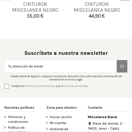
85
90
95
105
CINTURON
CINTURON
90
100
MISCELANEA NEGRO
MISCELANEA NEGRO
115
55,00 €
44,90 €

Añadir al carrito

Añadir al carrito
Suscríbete a nuestra newsletter
Puedes darte de baja en cualquier momento. Para ello, consulte nuestra información de
contacto en el Aviso Legal.
Acepto los
términos y condiciones
y la
política de privacidad
Nuestras políticas
Zona para clientes
Contacto
Términos y
Iniciar sesión
Miscelanea Brand
condiciones
Mi cuenta
Plaza del arenal, 2 -
Política de
11403, Jerez - Cádiz
Historial de