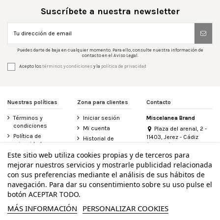
Suscríbete a nuestra newsletter
Puedes darte de baja en cualquier momento. Para ello, consulte nuestra información de
contacto en el Aviso Legal.
Acepto los
términos y condiciones
y la
política de privacidad
Nuestras políticas
Zona para clientes
Contacto
Términos y
Iniciar sesión
Miscelanea Brand
condiciones
Mi cuenta
Plaza del arenal, 2 -
Política de
11403, Jerez - Cádiz
Historial de
privacidad
(España)
pedidos
956 155 340
Este sitio web utiliza cookies propias y de terceros para
Aviso legal
Contacte con
mejorar nuestros servicios y mostrarle publicidad relacionada
Política de
nosotros
info@miscelanea.online
cookies
con sus preferencias mediante el análisis de sus hábitos de
Derecho de
Accesibilidad
desistimiento
navegación. Para dar su consentimiento sobre su uso pulse el
botón ACEPTAR TODO.
MÁS INFORMACIÓN
PERSONALIZAR COOKIES
Ejercer derecho de desistimiento