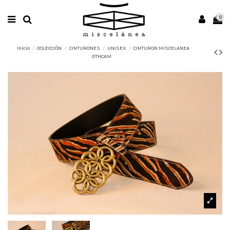
0
Inicio
COLECCIÓN
CINTURONES
UNISEX
CINTURON MISCELANEA
OTHCAM