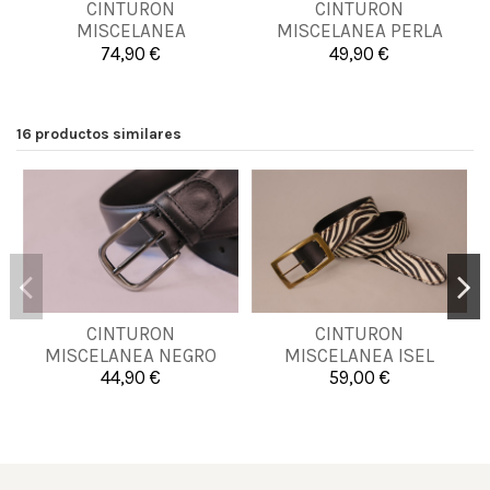
CINTURON
CINTURON
85
90
105
95
100
MISCELANEA
MISCELANEA PERLA
LEOPARDINO
74,90 €
49,90 €


Añadir al carrito
Añadir al carrito
16 productos similares
CINTURON
CINTURON
90
100
90
105
120
MISCELANEA NEGRO
MISCELANEA ISEL
44,90 €
59,00 €


Añadir al carrito
Añadir al carrito