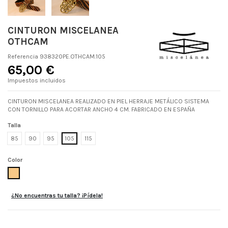
CINTURON MISCELANEA
OTHCAM
Referencia
938320PE.OTHCAM.105
65,00 €
Impuestos incluidos
CINTURON MISCELANEA REALIZADO EN PIEL HERRAJE METÁLICO SISTEMA
CON TORNILLO PARA ACORTAR ANCHO 4 CM. FABRICADO EN ESPAÑA
Talla
85
90
95
105
115
Color
OTHCAM
¿No encuentras tu talla? ¡Pídela!