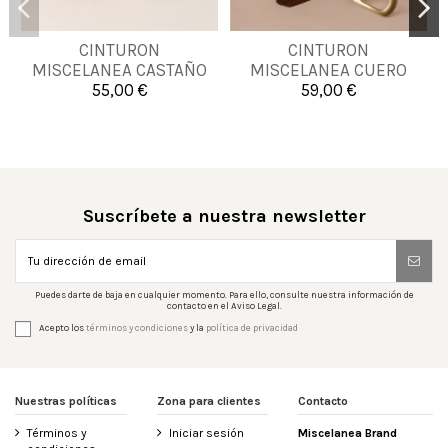
CINTURON
CINTURON
105
110
115
100
MISCELANEA CASTAÑO
MISCELANEA CUERO
55,00 €
59,00 €


Añadir al carrito
Añadir al carrito
Suscríbete a nuestra newsletter
Puedes darte de baja en cualquier momento. Para ello, consulte nuestra información de
contacto en el Aviso Legal.
Acepto los
términos y condiciones
y la
política de privacidad
Nuestras políticas
Zona para clientes
Contacto
Términos y
Iniciar sesión
Miscelanea Brand