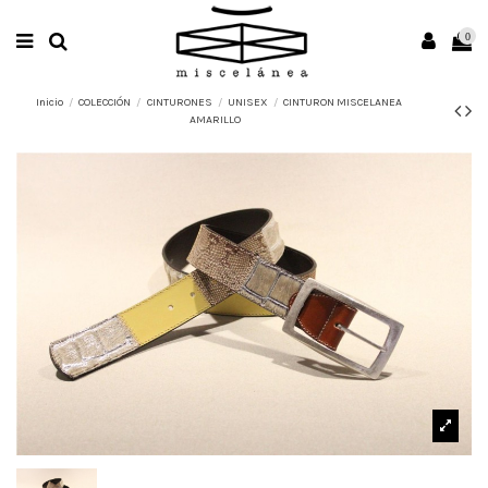
0
Inicio
COLECCIÓN
CINTURONES
UNISEX
CINTURON MISCELANEA
AMARILLO