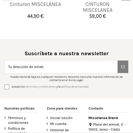
90
95
105
110
Cinturon MISCELÁNEA
CINTURON
90
MISCELANEA
115
44,90 €
59,00 €

Añadir al carrito

Añadir al carrito
Suscríbete a nuestra newsletter
Puedes darte de baja en cualquier momento. Para ello, consulte nuestra información de
contacto en el Aviso Legal.
Acepto los
términos y condiciones
y la
política de privacidad
Nuestras políticas
Zona para clientes
Contacto
Términos y
Iniciar sesión
Miscelanea Brand
condiciones
Mi cuenta
Plaza del arenal, 2 -
Política de
11403, Jerez - Cádiz
Historial de