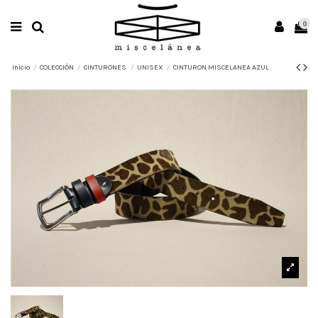
0
Inicio
COLECCIÓN
CINTURONES
UNISEX
CINTURON MISCELANEA AZUL