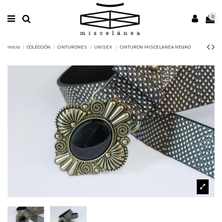
0
Inicio
COLECCIÓN
CINTURONES
UNISEX
CINTURON MISCELANEA NEGRO