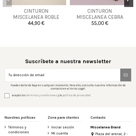
CINTURON
CINTURON
90
90
MISCELANEA ROBLE
MISCELANEA CEBRA
44,90 €
55,00 €


Añadir al carrito
Añadir al carrito
Suscríbete a nuestra newsletter
Puedes darte de baja en cualquier momento. Para ello, consulte nuestra información de
contacto en el Aviso Legal.
Acepto los
términos y condiciones
y la
política de privacidad
Nuestras políticas
Zona para clientes
Contacto
Términos y
Iniciar sesión
Miscelanea Brand
condiciones
Mi cuenta
Plaza del arenal, 2 -