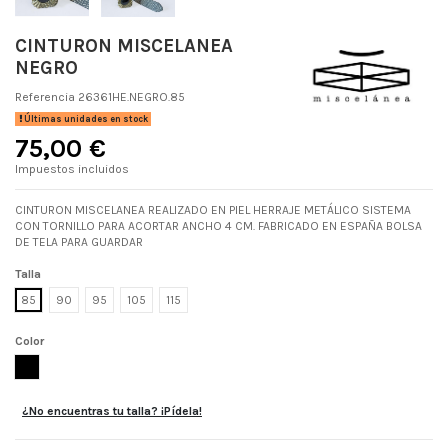
CINTURON MISCELANEA
NEGRO
Referencia
26361HE.NEGRO.85
Últimas unidades en stock
75,00 €
Impuestos incluidos
CINTURON MISCELANEA REALIZADO EN PIEL HERRAJE METÁLICO SISTEMA
CON TORNILLO PARA ACORTAR ANCHO 4 CM. FABRICADO EN ESPAÑA BOLSA
DE TELA PARA GUARDAR
Talla
85
90
95
105
115
Color
NEGRO
¿No encuentras tu talla? ¡Pídela!