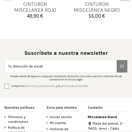
CINTURON
CINTURON
90
95
95
115
MISCELANEA ROJO
MISCELANEA NEGRO
49,90 €
55,00 €


Añadir al carrito
Añadir al carrito
Suscríbete a nuestra newsletter
Puedes darte de baja en cualquier momento. Para ello, consulte nuestra información de
contacto en el Aviso Legal.
Acepto los
términos y condiciones
y la
política de privacidad
Nuestras políticas
Zona para clientes
Contacto
Términos y
Iniciar sesión
Miscelanea Brand
condiciones
Mi cuenta
Plaza del arenal, 2 -
Política de
11403, Jerez - Cádiz
Historial de