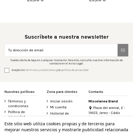


Añadir al carrito
Añadir al carrito
Suscríbete a nuestra newsletter
Puedes darte de baja en cualquier momento. Para ello, consulte nuestra información de
contacto en el Aviso Legal.
Acepto los
términos y condiciones
y la
política de privacidad
Nuestras políticas
Zona para clientes
Contacto
Términos y
Iniciar sesión
Miscelanea Brand
condiciones
Mi cuenta
Plaza del arenal, 2 -
Política de
11403, Jerez - Cádiz
Historial de
privacidad
(España)
pedidos
956 155 340
Este sitio web utiliza cookies propias y de terceros para
Aviso legal
Contacte con
mejorar nuestros servicios y mostrarle publicidad relacionada
Política de
nosotros
info@miscelanea.online