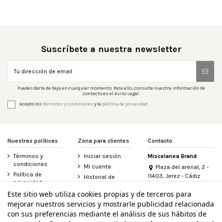
Suscríbete a nuestra newsletter
Puedes darte de baja en cualquier momento. Para ello, consulte nuestra información de
contacto en el Aviso Legal.
Acepto los
términos y condiciones
y la
política de privacidad
Nuestras políticas
Zona para clientes
Contacto
Términos y
Iniciar sesión
Miscelanea Brand
condiciones
Mi cuenta
Plaza del arenal, 2 -
Política de
11403, Jerez - Cádiz
Historial de
privacidad
(España)
pedidos
956 155 340
Este sitio web utiliza cookies propias y de terceros para
Aviso legal
Contacte con
mejorar nuestros servicios y mostrarle publicidad relacionada
Política de
nosotros
info@miscelanea.online
cookies
con sus preferencias mediante el análisis de sus hábitos de
Derecho de
Accesibilidad
desistimiento