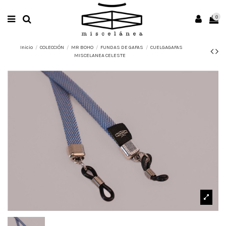
0
Inicio
COLECCIÓN
MR BOHO
FUNDAS DE GAFAS
CUELGAGAFAS
MISCELANEA CELESTE