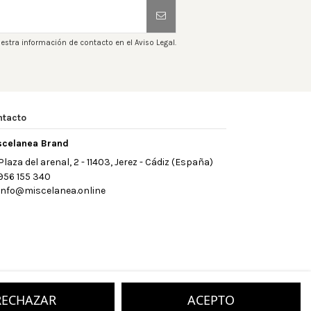
estra información de contacto en el Aviso Legal.
ntacto
scelanea Brand
Plaza del arenal, 2 - 11403, Jerez - Cádiz (España)
956 155 340
info@miscelanea.online
RECHAZAR
ACEPTO
ry