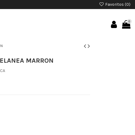
Favoritos (
0
)
0
ON
CELANEA MARRON
ICA