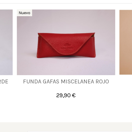
Nuevo
RDE
FUNDA GAFAS MISCELANEA ROJO
UNICA
29,90 €

Añadir al carrito