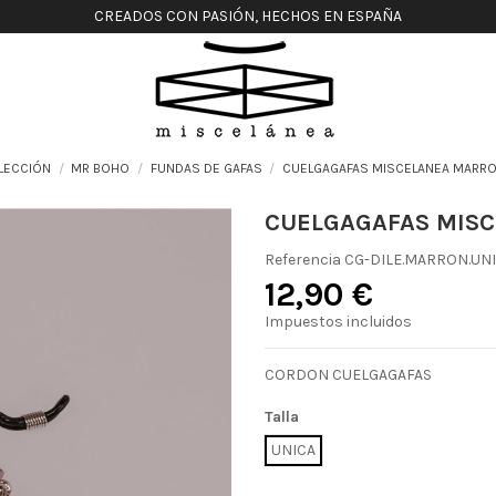
CREADOS CON PASIÓN, HECHOS EN ESPAÑA
LECCIÓN
MR BOHO
FUNDAS DE GAFAS
CUELGAGAFAS MISCELANEA MARR
CUELGAGAFAS MIS
Referencia
CG-DILE.MARRON.UN
12,90 €
Impuestos incluidos
CORDON CUELGAGAFAS
Talla
UNICA