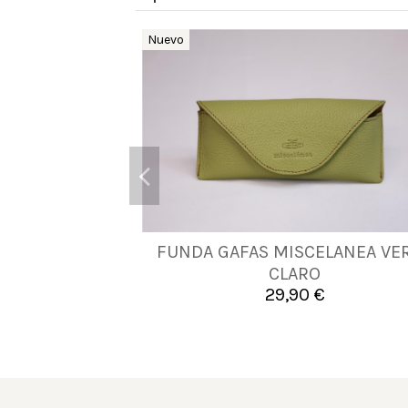
Nuevo
FUNDA GAFAS MISCELANEA VE
UNICA
CLARO
29,90 €

Añadir al carrito