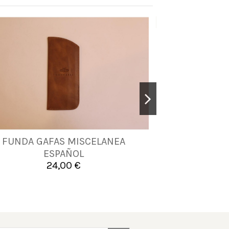
Nuevo
FUNDA GAFAS MISCELANEA
FUNDA GAFAS 
UNICA
ESPAÑOL
24,00 €


Añadir al carrito
A