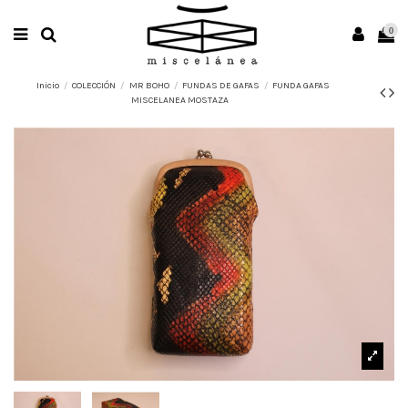
0
Inicio
COLECCIÓN
MR BOHO
FUNDAS DE GAFAS
FUNDA GAFAS
MISCELANEA MOSTAZA