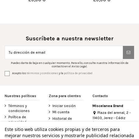


Añadir al carrito
Añadir al carrito
Suscríbete a nuestra newsletter
Puedes darte de baja en cualquier momento. Para ello, consulte nuestra información de
contacto en el Aviso Legal.
Acepto los
términos y condiciones
y la
política de privacidad
Nuestras políticas
Zona para clientes
Contacto
Términos y
Iniciar sesión
Miscelanea Brand
condiciones
Mi cuenta
Plaza del arenal, 2 -
Política de
11403, Jerez - Cádiz
Historial de
privacidad
(España)
pedidos
956 155 340
Este sitio web utiliza cookies propias y de terceros para
Aviso legal
Contacte con
mejorar nuestros servicios y mostrarle publicidad relacionada
Política de
nosotros
info@miscelanea.online