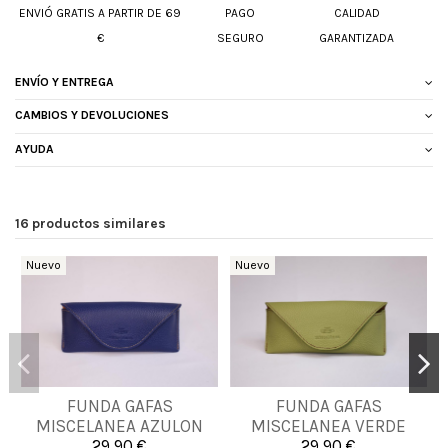
ENVIÓ GRATIS A PARTIR DE 69
PAGO
CALIDAD
€
SEGURO
GARANTIZADA
ENVÍO Y ENTREGA
CAMBIOS Y DEVOLUCIONES
AYUDA
16 productos similares
Nuevo
Nuevo
FUNDA GAFAS
FUNDA GAFAS
UNICA
UNICA
MISCELANEA AZULON
MISCELANEA VERDE
CLARO
29,90 €
29,90 €