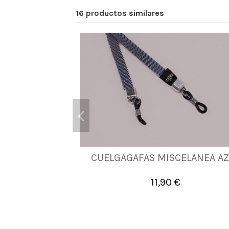
16 productos similares
CUELGAGAFAS MISCELANEA AZ
UNICA
11,90 €

Añadir al carrito