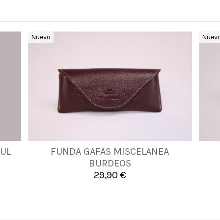
Nuevo
Nuev
UL
FUNDA GAFAS MISCELANEA
UNICA
BURDEOS
29,90 €

Añadir al carrito