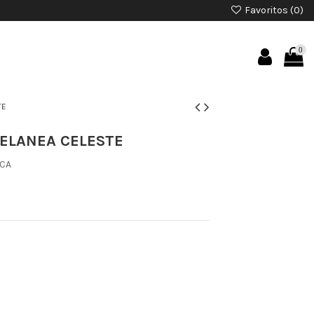
Favoritos (
0
)
0
TE
ELANEA CELESTE
ICA