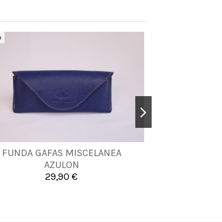
o
Nuevo
FUNDA GAFAS MISCELANEA
FUNDA GA
UNICA
AZULON
29,90 €


Añadir al carrito
A