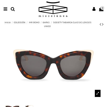
0
Inicio
COLECCIÓN
MR BOHO
GAFAS
SOCIETY TABARCA CLASSIC LENSES
UNICO