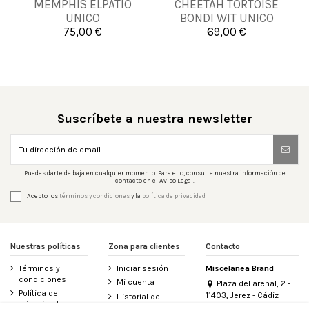
MEMPHIS ELPATIO
CHEETAH TORTOISE
UNICA
UNICA
UNICO
BONDI WIT UNICO
75,00 €
69,00 €


Añadir al carrito
Añadir al carrito
Suscríbete a nuestra newsletter
Puedes darte de baja en cualquier momento. Para ello, consulte nuestra información de
contacto en el Aviso Legal.
Acepto los
términos y condiciones
y la
política de privacidad
Nuestras políticas
Zona para clientes
Contacto
Términos y
Iniciar sesión
Miscelanea Brand
condiciones
Mi cuenta
Plaza del arenal, 2 -
Política de
11403, Jerez - Cádiz
Historial de
privacidad
(España)
pedidos