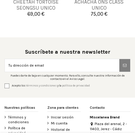
CHEETAH TORTOISE
ACHACHA ONS CLASS
UNICA
UNICA
SEONGSU UNICO
UNICO
69,00 €
75,00 €


Añadir al carrito
Añadir al carrito
Suscríbete a nuestra newsletter
Puedes darte de baja en cualquier momento. Para ello, consulte nuestra información de
contacto en el Aviso Legal.
Acepto los
términos y condiciones
y la
política de privacidad
Nuestras políticas
Zona para clientes
Contacto
Términos y
Iniciar sesión
Miscelanea Brand
condiciones
Mi cuenta
Plaza del arenal, 2 -
Política de
11403, Jerez - Cádiz
Historial de
privacidad
(España)
pedidos