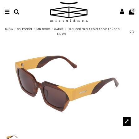
0
Inicio
COLECCIÓN
MR BOHO
GAFAS
HAMMOK FRELARD CLASSIC LENSES
UNICO