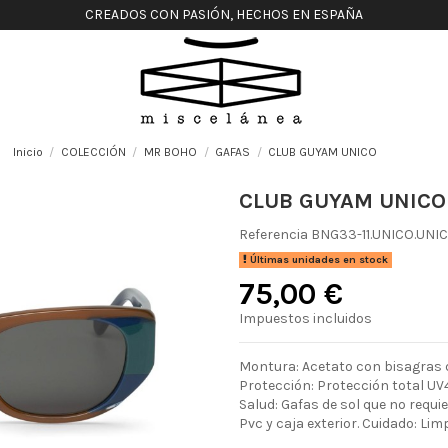
CREADOS CON PASIÓN, HECHOS EN ESPAÑA
Inicio
COLECCIÓN
MR BOHO
GAFAS
CLUB GUYAM UNICO
CLUB GUYAM UNICO
Referencia
BNG33-11.UNICO.UNI
Últimas unidades en stock
75,00 €
Impuestos incluidos
Montura: Acetato con bisagras d
Protección: Protección total UV4
Salud: Gafas de sol que no requ
Pvc y caja exterior. Cuidado: Lim