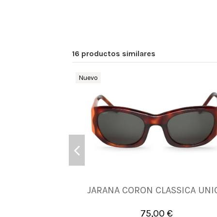
16 productos similares
Nuevo
JARANA CORON CLASSICA UNI
UNICA
75,00 €

Añadir al carrito