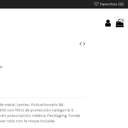
Favoritos (
0
)
0
CA
e metal. Lentes: Policarbonato B6.
00 con filtro de protección categoría 3.
ieren prescripción médica. Packaging: Funda
piar sólo con la mopa incluida.