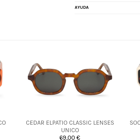
AYUDA
CO
CEDAR ELPATIO CLASSIC LENSES
SOC
UNICA
UNICO
69,00 €

Añadir al carrito