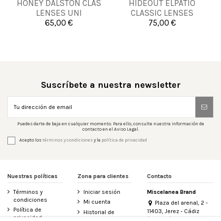
HONEY DALSTON CLAS
HIDEOUT ELPATIO
UN
UNICA
LENSES UNI
CLASSIC LENSES
UNICO
65,00 €
75,00 €


Añadir al carrito
Añadir al carrito
Suscríbete a nuestra newsletter
Puedes darte de baja en cualquier momento. Para ello, consulte nuestra información de
contacto en el Aviso Legal.
Acepto los
términos y condiciones
y la
política de privacidad
Nuestras políticas
Zona para clientes
Contacto
Términos y
Iniciar sesión
Miscelanea Brand
condiciones
Mi cuenta
Plaza del arenal, 2 -
Política de
11403, Jerez - Cádiz
Historial de
privacidad
(España)
pedidos