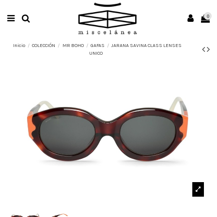
0
Inicio
COLECCIÓN
MR BOHO
GAFAS
JARANA SAVINA CLASS LENSES
UNICO