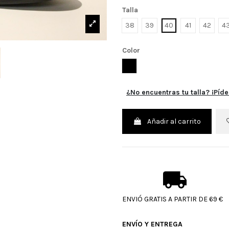
Talla
38
39
40
41
42
4
Color
NEGRO
¿No encuentras tu talla? ¡Píde
Añadir al carrito
ENVIÓ GRATIS A PARTIR DE 69 €
ENVÍO Y ENTREGA