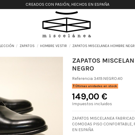
CREADOS CON PASIÓN, HECHOS EN ESPAÑA
LECCIÓN
ZAPATOS
HOMBRE VESTIR
ZAPATOS MISCELANEA HOMBRE NEG
ZAPATOS MISCELA
NEGRO
Referencia
3419.NEGRO.40
Últimas unidades en stock
149,00 €
Impuestos incluidos
ZAPATOS MISCELANEA FABRICADO
COMODAS PISO CONFORTABLE, F
EN ESPAÑA