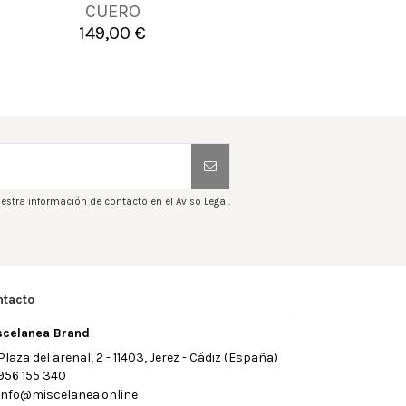
CUERO
46
47
149,00 €
1

Añadir al carrito

A
estra información de contacto en el Aviso Legal.
ntacto
scelanea Brand
Plaza del arenal, 2 - 11403, Jerez - Cádiz (España)
956 155 340
info@miscelanea.online