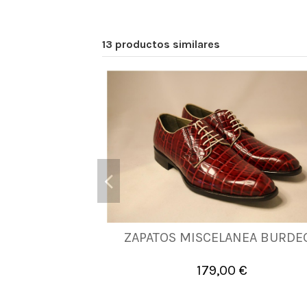
13 productos similares
ZAPATOS MISCELANEA BURDE
39
40
41
42
43
44
179,00 €

Añadir al carrito