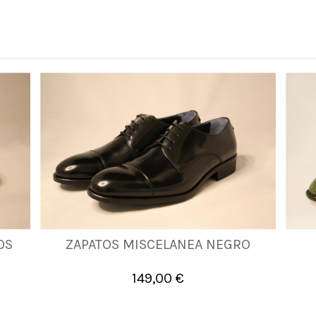
39
OS
ZAPATOS MISCELANEA NEGRO
40
41
42
43
44
45
46
46
149,00 €

Añadir al carrito