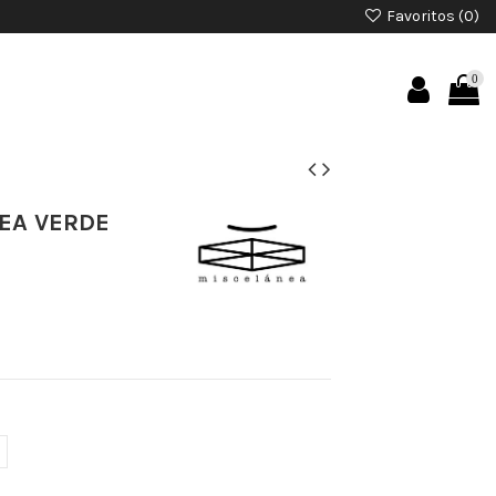
Favoritos (
0
)
0
EA VERDE