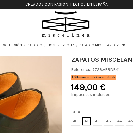
CREADOS CON PASIÓN, HECHOS EN ESPAÑA
COLECCIÓN
ZAPATOS
HOMBRE VESTIR
ZAPATOS MISCELANEA VERDE
ZAPATOS MISCELAN
Referencia
7723.VERDE.41
Últimas unidades en stock
149,00 €
Impuestos incluidos
Talla
40
41
42
43
44
45