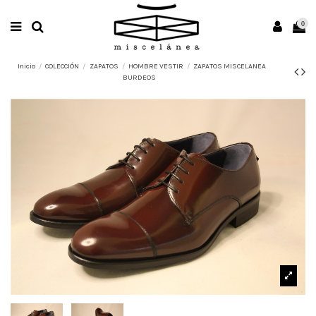
0
Inicio
COLECCIÓN
ZAPATOS
HOMBRE VESTIR
ZAPATOS MISCELANEA
BURDEOS