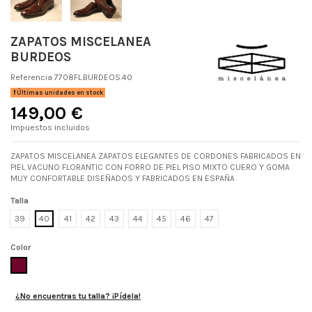
ZAPATOS MISCELANEA
BURDEOS
Referencia
7708FL.BURDEOS.40
Últimas unidades en stock
149,00 €
Impuestos incluidos
ZAPATOS MISCELANEA ZAPATOS ELEGANTES DE CORDONES FABRICADOS EN
PIEL VACUNO FLORANTIC CON FORRO DE PIEL PISO MIXTO CUERO Y GOMA
MUY CONFORTABLE DISEÑADOS Y FABRICADOS EN ESPAÑA
Talla
39
40
41
42
43
44
45
46
47
Color
BURDEOS
¿No encuentras tu talla? ¡Pídela!