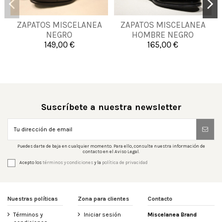
40
41
42
43
ZAPATOS MISCELANEA
ZAPATOS MISCELANEA
39
41
44
NEGRO
HOMBRE NEGRO
44
45
46
149,00 €
165,00 €

Añadir al carrito

Añadir al carrito
Suscríbete a nuestra newsletter
Puedes darte de baja en cualquier momento. Para ello, consulte nuestra información de
contacto en el Aviso Legal.
Acepto los
términos y condiciones
y la
política de privacidad
Nuestras políticas
Zona para clientes
Contacto
Términos y
Iniciar sesión
Miscelanea Brand