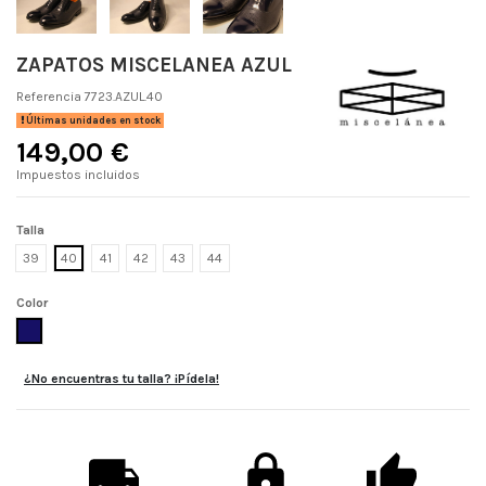
ZAPATOS MISCELANEA AZUL
Referencia
7723.AZUL.40
Últimas unidades en stock
149,00 €
Impuestos incluidos
Talla
39
40
41
42
43
44
Color
AZUL
¿No encuentras tu talla? ¡Pídela!