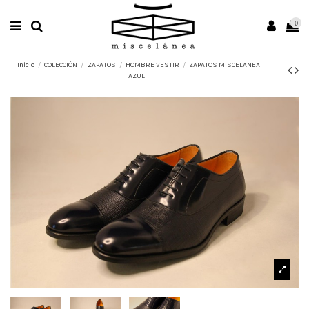
0
Inicio
COLECCIÓN
ZAPATOS
HOMBRE VESTIR
ZAPATOS MISCELANEA
AZUL