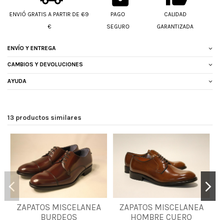
ENVIÓ GRATIS A PARTIR DE 69
PAGO
CALIDAD
€
SEGURO
GARANTIZADA
ENVÍO Y ENTREGA
CAMBIOS Y DEVOLUCIONES
AYUDA
13 productos similares
39
40
41
42
39
40
41
42
ZAPATOS MISCELANEA
ZAPATOS MISCELANEA
43
44
45
46
BURDEOS
HOMBRE CUERO
43
44