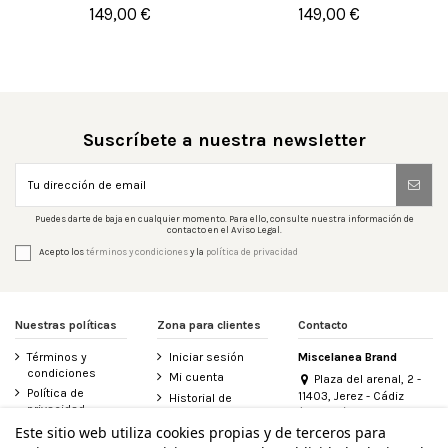
47
149,00 €
149,00 €

Añadir al carrito

Añadir al carrito
Suscríbete a nuestra newsletter
Puedes darte de baja en cualquier momento. Para ello, consulte nuestra información de
contacto en el Aviso Legal.
Acepto los
términos y condiciones
y la
política de privacidad
Nuestras políticas
Zona para clientes
Contacto
Términos y
Iniciar sesión
Miscelanea Brand
condiciones
Mi cuenta
Plaza del arenal, 2 -
Política de
11403, Jerez - Cádiz
Historial de
privacidad
(España)
pedidos
956 155 340
Este sitio web utiliza cookies propias y de terceros para
Aviso legal
Contacte con