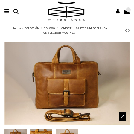
0
Inicio
COLECCIÓN
BOLSOS
HOMBRE
CARTERA MISCELANEA
ORDENADOR MOSTAZA