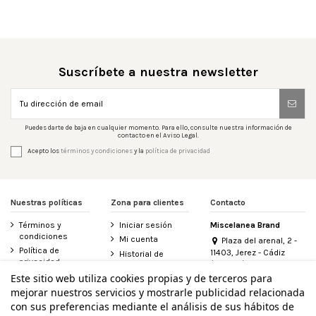
Suscríbete a nuestra newsletter
Puedes darte de baja en cualquier momento. Para ello, consulte nuestra información de
contacto en el Aviso Legal.
Acepto los
términos y condiciones
y la
política de privacidad
Nuestras políticas
Zona para clientes
Contacto
Términos y
Iniciar sesión
Miscelanea Brand
condiciones
Mi cuenta
Plaza del arenal, 2 -
Política de
11403, Jerez - Cádiz
Historial de
privacidad
(España)
pedidos
956 155 340
Este sitio web utiliza cookies propias y de terceros para
Aviso legal
Contacte con
mejorar nuestros servicios y mostrarle publicidad relacionada
Política de
nosotros
info@miscelanea.online
cookies
con sus preferencias mediante el análisis de sus hábitos de
Derecho de