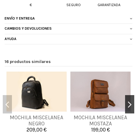
€
SEGURO
GARANTIZADA
ENVÍO Y ENTREGA
CAMBIOS Y DEVOLUCIONES
AYUDA
16 productos similares
MOCHILA MISCELANEA
MOCHILA MISCELANEA
UNICA
UNICA
NEGRO
MOSTAZA
209,00 €
199,00 €


Añadir al carrito
Añadir al carrito