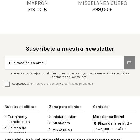
MARRON
MISCELANEA CUERO
219,00 €
299,00 €


Añadir al carrito
Añadir al carrito
Suscríbete a nuestra newsletter
Puedes darte de baja en cualquier momento. Para ello, consulte nuestra información de
contacto en el Aviso Legal.
Acepto los
términos y condiciones
y la
política de privacidad
Nuestras políticas
Zona para clientes
Contacto
Términos y
Iniciar sesión
Miscelanea Brand
condiciones
Mi cuenta
Plaza del arenal, 2 -
Política de
11403, Jerez - Cádiz
Historial de
privacidad
(España)
pedidos
956 155 340
Aviso legal