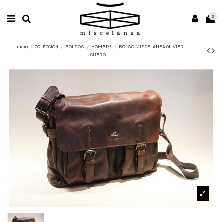
0
Inicio
COLECCIÓN
BOLSOS
HOMBRE
BOLSO MISCELANEA OLIVIER
CUERO