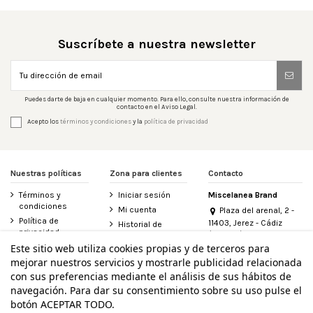
Suscríbete a nuestra newsletter
Puedes darte de baja en cualquier momento. Para ello, consulte nuestra información de
contacto en el Aviso Legal.
Acepto los
términos y condiciones
y la
política de privacidad
Nuestras políticas
Zona para clientes
Contacto
Términos y
Iniciar sesión
Miscelanea Brand
condiciones
Mi cuenta
Plaza del arenal, 2 -
Política de
11403, Jerez - Cádiz
Historial de
privacidad
(España)
pedidos
956 155 340
Este sitio web utiliza cookies propias y de terceros para
Aviso legal
Contacte con
mejorar nuestros servicios y mostrarle publicidad relacionada
Política de
nosotros
info@miscelanea.online
cookies
con sus preferencias mediante el análisis de sus hábitos de
Derecho de
Accesibilidad
desistimiento
navegación. Para dar su consentimiento sobre su uso pulse el
botón ACEPTAR TODO.