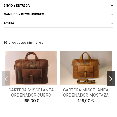
ENVÍO Y ENTREGA
CAMBIOS Y DEVOLUCIONES
AYUDA
16 productos similares
CARTERA MISCELANEA
CARTERA MISCELANEA
UNICA
UNICA
ORDENADOR CUERO
ORDENADOR MOSTAZA
199,00 €
199,00 €


Añadir al carrito
Añadir al carrito