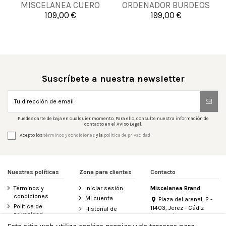
MISCELANEA CUERO
ORDENADOR BURDEOS
109,00 €
199,00 €


Añadir al carrito
Añadir al carrito
Suscríbete a nuestra newsletter
Puedes darte de baja en cualquier momento. Para ello, consulte nuestra información de
contacto en el Aviso Legal.
Acepto los
términos y condiciones
y la
política de privacidad
Nuestras políticas
Zona para clientes
Contacto
Términos y
Iniciar sesión
Miscelanea Brand
condiciones
Mi cuenta
Plaza del arenal, 2 -
Política de
11403, Jerez - Cádiz
Historial de
privacidad
(España)
pedidos
956 155 340
Aviso legal