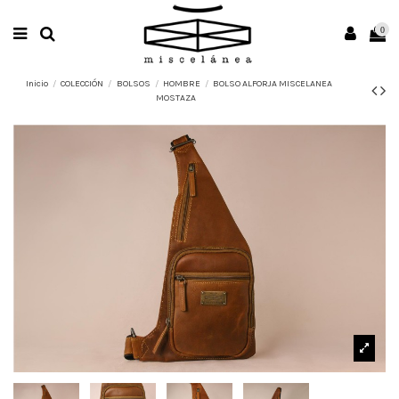
0
Inicio
COLECCIÓN
BOLSOS
HOMBRE
BOLSO ALFORJA MISCELANEA
MOSTAZA