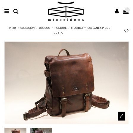
0
Inicio
COLECCIÓN
BOLSOS
HOMBRE
MOCHILA MISCELANEA PIERS
CUERO