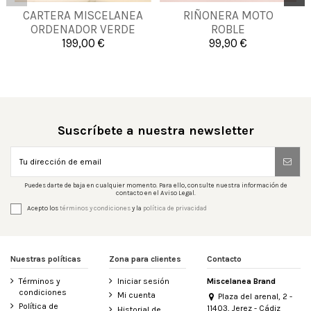
CARTERA MISCELANEA
RIÑONERA MOTO
UNICA
UNICA
ORDENADOR VERDE
ROBLE
199,00 €
99,90 €


Añadir al carrito
Añadir al carrito
Suscríbete a nuestra newsletter
Puedes darte de baja en cualquier momento. Para ello, consulte nuestra información de
contacto en el Aviso Legal.
Acepto los
términos y condiciones
y la
política de privacidad
Nuestras políticas
Zona para clientes
Contacto
Términos y
Iniciar sesión
Miscelanea Brand
condiciones
Mi cuenta
Plaza del arenal, 2 -
Política de
11403, Jerez - Cádiz
Historial de