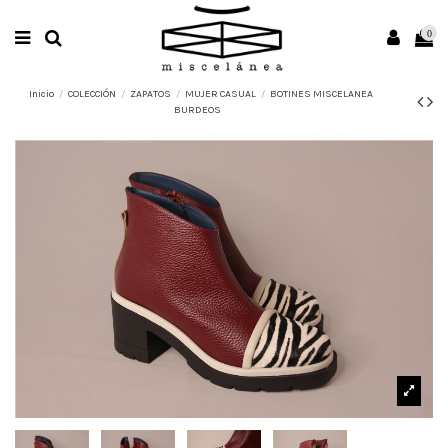
0
Inicio
COLECCIÓN
ZAPATOS
MUJER CASUAL
BOTINES MISCELANEA
BURDEOS