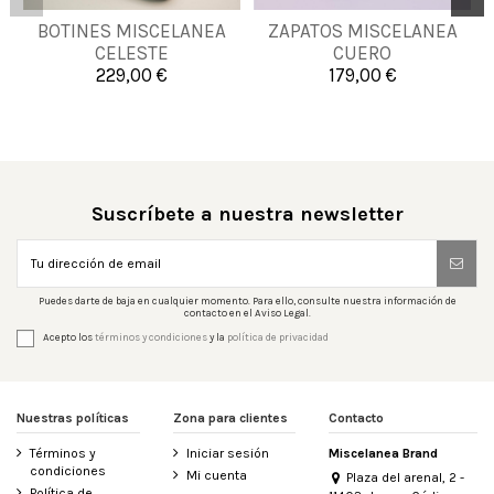
36
37
38
39
BOTINES MISCELANEA
ZAPATOS MISCELANEA
36
37
39
41
CELESTE
CUERO
40
41
229,00 €
179,00 €

Añadir al carrito

Añadir al carrito
Suscríbete a nuestra newsletter
Puedes darte de baja en cualquier momento. Para ello, consulte nuestra información de
contacto en el Aviso Legal.
Acepto los
términos y condiciones
y la
política de privacidad
Nuestras políticas
Zona para clientes
Contacto
Términos y
Iniciar sesión
Miscelanea Brand
condiciones
Mi cuenta
Plaza del arenal, 2 -
Política de