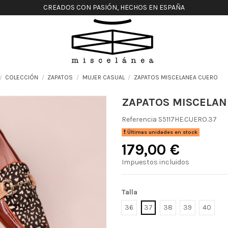
CREADOS CON PASIÓN, HECHOS EN ESPAÑA
COLECCIÓN
ZAPATOS
MUJER CASUAL
ZAPATOS MISCELANEA CUERO
ZAPATOS MISCELAN
Referencia
S5117HE.CUERO.37
Últimas unidades en stock
179,00 €
Impuestos incluidos
Talla
36
37
38
39
40