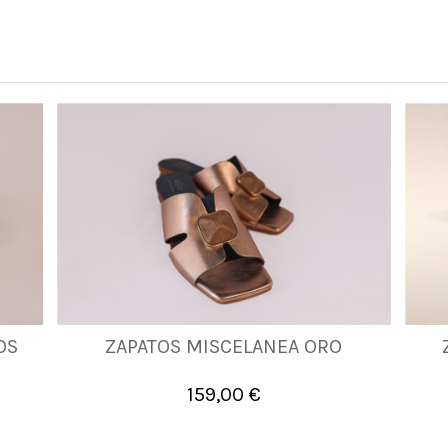
OS
ZAPATOS MISCELANEA ORO
36
37
40
159,00 €

Añadir al carrito