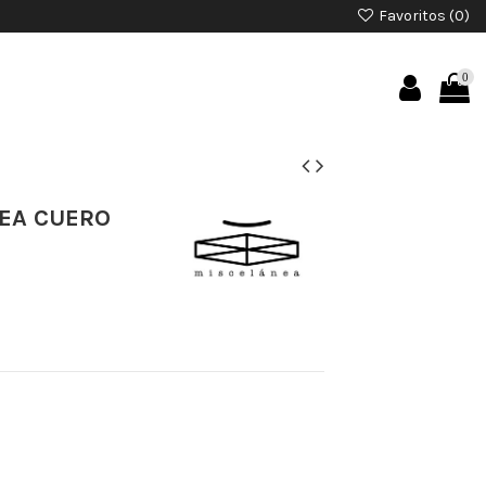
Favoritos (
0
)
0
EA CUERO