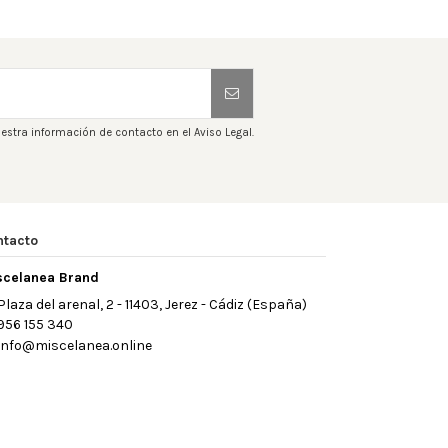
estra información de contacto en el Aviso Legal.
ntacto
scelanea Brand
Plaza del arenal, 2 - 11403, Jerez - Cádiz (España)
956 155 340
info@miscelanea.online