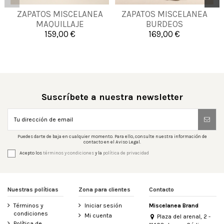
ZAPATOS MISCELANEA
ZAPATOS MISCELANEA
36
40
42
39
MAQUILLAJE
BURDEOS
159,00 €
169,00 €


Añadir al carrito
Añadir al carrito
Suscríbete a nuestra newsletter
Puedes darte de baja en cualquier momento. Para ello, consulte nuestra información de
contacto en el Aviso Legal.
Acepto los
términos y condiciones
y la
política de privacidad
Nuestras políticas
Zona para clientes
Contacto
Términos y
Iniciar sesión
Miscelanea Brand
condiciones
Mi cuenta
Plaza del arenal, 2 -
Política de