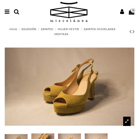
0
Inicio
COLECCIÓN
ZAPATOS
MUJER VESTIR
ZAPATOS MISCELANEA
MOSTAZA