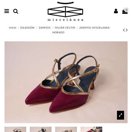
0
Inicio
COLECCIÓN
ZAPATOS
MUJER VESTIR
ZAPATOS MISCELANEA
MORADO