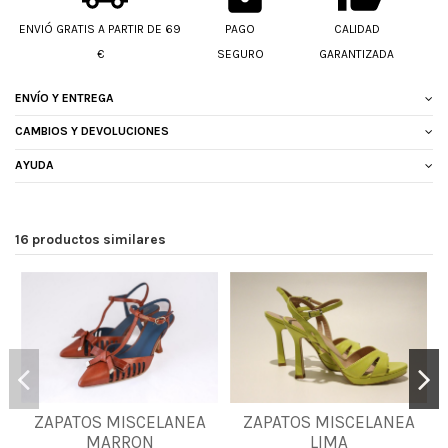
ENVIÓ GRATIS A PARTIR DE 69
PAGO
CALIDAD
€
SEGURO
GARANTIZADA
ENVÍO Y ENTREGA
CAMBIOS Y DEVOLUCIONES
AYUDA
16 productos similares
35
36
37
38
ZAPATOS MISCELANEA
ZAPATOS MISCELANEA
38
39
MARRON
LIMA
39