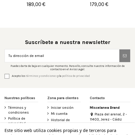
189,00 €
179,00 €

Añadir al carrito

Añadir al carrito
Suscríbete a nuestra newsletter
Puedes darte de baja en cualquier momento. Para ello, consulte nuestra información de
contacto en el Aviso Legal.
Acepto los
términos y condiciones
y la
política de privacidad
Nuestras políticas
Zona para clientes
Contacto
Términos y
Iniciar sesión
Miscelanea Brand
condiciones
Mi cuenta
Plaza del arenal, 2 -
Política de
11403, Jerez - Cádiz
Historial de
privacidad
(España)
pedidos
956 155 340
Este sitio web utiliza cookies propias y de terceros para
Aviso legal
Contacte con