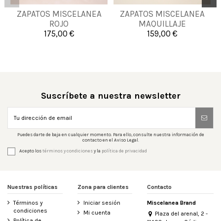
ZAPATOS MISCELANEA
ZAPATOS MISCELANEA
41
36
40
42
ROJO
MAQUILLAJE
175,00 €
159,00 €


Añadir al carrito
Añadir al carrito
Suscríbete a nuestra newsletter
Puedes darte de baja en cualquier momento. Para ello, consulte nuestra información de
contacto en el Aviso Legal.
Acepto los
términos y condiciones
y la
política de privacidad
Nuestras políticas
Zona para clientes
Contacto
Términos y
Iniciar sesión
Miscelanea Brand
condiciones
Mi cuenta
Plaza del arenal, 2 -
Política de