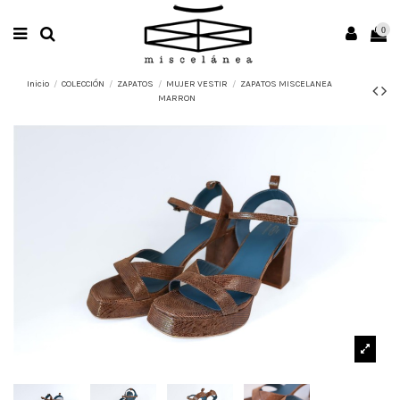
0
Inicio
COLECCIÓN
ZAPATOS
MUJER VESTIR
ZAPATOS MISCELANEA
MARRON