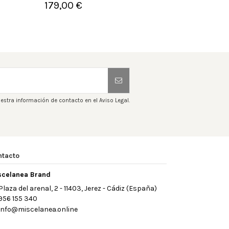
179,00 €
1


Añadir al carrito
A
estra información de contacto en el Aviso Legal.
ntacto
scelanea Brand
Plaza del arenal, 2 - 11403, Jerez - Cádiz (España)
956 155 340
info@miscelanea.online