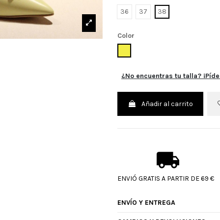
36
37
38
Color
AMARILLO
¿No encuentras tu talla? ¡Píde
Añadir al carrito
ENVIÓ GRATIS A PARTIR DE 69 €
ENVÍO Y ENTREGA