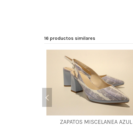
16 productos similares
ZAPATOS MISCELANEA AZUL
35
36
37
39