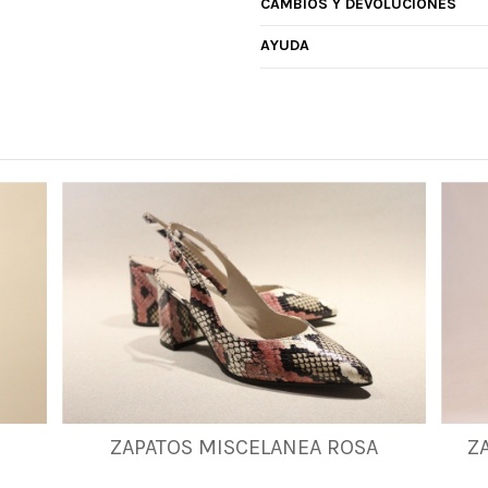
CAMBIOS Y DEVOLUCIONES
AYUDA
ZAPATOS MISCELANEA ROSA
Z
35
37
41
42