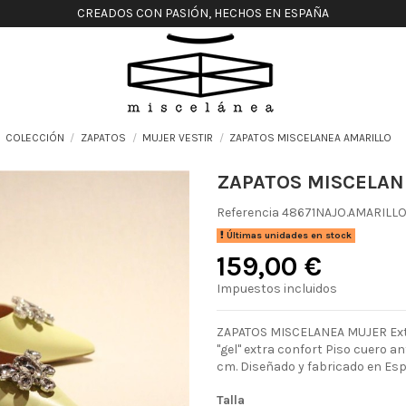
CREADOS CON PASIÓN, HECHOS EN ESPAÑA
COLECCIÓN
ZAPATOS
MUJER VESTIR
ZAPATOS MISCELANEA AMARILLO
ZAPATOS MISCELAN
Referencia
48671NAJO.AMARILLO
Últimas unidades en stock
159,00 €
Impuestos incluidos
ZAPATOS MISCELANEA MUJER Exteri
"gel" extra confort Piso cuero a
cm. Diseñado y fabricado en Es
Talla