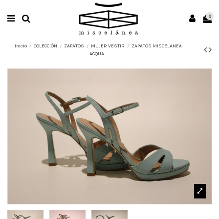
0
Inicio
COLECCIÓN
ZAPATOS
MUJER VESTIR
ZAPATOS MISCELANEA
ACQUA