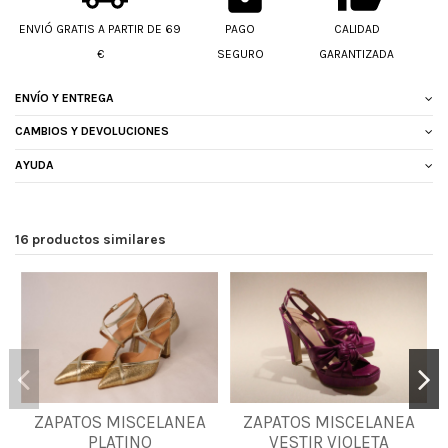
ENVIÓ GRATIS A PARTIR DE 69
PAGO
CALIDAD
€
SEGURO
GARANTIZADA
ENVÍO Y ENTREGA
CAMBIOS Y DEVOLUCIONES
AYUDA
16 productos similares
35
36
37
38
ZAPATOS MISCELANEA
ZAPATOS MISCELANEA
40
PLATINO
VESTIR VIOLETA
39