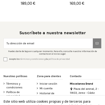
189,00 €
169,00 €

Añadir al carrito

Añadir al carrito
Suscríbete a nuestra newsletter
Puedes darte de baja en cualquier momento. Para ello, consulte nuestra información de
contacto en el Aviso Legal.
Acepto los
términos y condiciones
y la
política de privacidad
Nuestras políticas
Zona para clientes
Contacto
Términos y
Iniciar sesión
Miscelanea Brand
condiciones
Mi cuenta
Plaza del arenal, 2 -
Política de
11403, Jerez - Cádiz
Historial de
privacidad
(España)
pedidos
956 155 340
Este sitio web utiliza cookies propias y de terceros para
Aviso legal
Contacte con