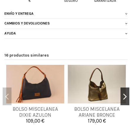
€
SEGURO
GARANTIZADA
ENVÍO Y ENTREGA
CAMBIOS Y DEVOLUCIONES
AYUDA
16 productos similares
BOLSO MISCELANEA
BOLSO MISCELANEA
UNICA
UNICA
DIXIE AZULON
ARIANE BRONCE
109,00 €
179,00 €


Añadir al carrito
Añadir al carrito