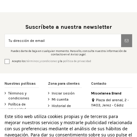
Suscríbete a nuestra newsletter
Puedes darte de baja en cualquier momento. Para ello, consulte nuestra información de
contacto en el Aviso Legal.
Acepto los
términos y condiciones
y la
política de privacidad
Nuestras políticas
Zona para clientes
Contacto
Términos y
Iniciar sesión
Miscelanea Brand
condiciones
Mi cuenta
Plaza del arenal, 2 -
Política de
11403, Jerez - Cádiz
Historial de
privacidad
(España)
pedidos
956 155 340
Este sitio web utiliza cookies propias y de terceros para
Aviso legal
Contacte con
mejorar nuestros servicios y mostrarle publicidad relacionada
Política de
nosotros
info@miscelanea.online
cookies
con sus preferencias mediante el análisis de sus hábitos de
Derecho de
Accesibilidad
desistimiento
navegación. Para dar su consentimiento sobre su uso pulse el