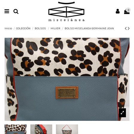
0
Inicio
COLECCIÓN
BOLSOS
MUJER
BOLSO MISELANEA GERMAINE JEAN